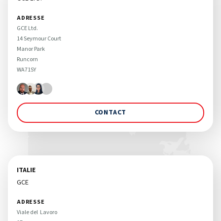
ADRESSE
GCE Ltd. 

14 Seymour Court

Manor Park

Runcorn

WA71SY
CONTACT
ITALIE
GCE
ADRESSE
Viale del  Lavoro 
