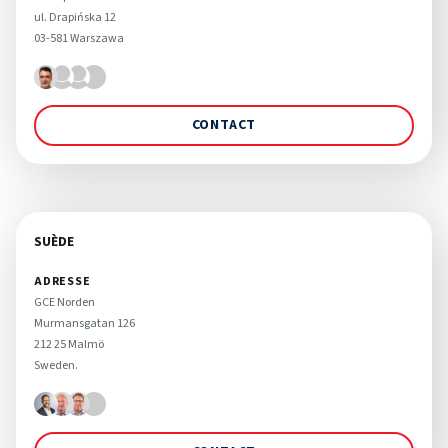
ul. Drapińska 12 

03-581 Warszawa
CONTACT
SUÈDE
ADRESSE
GCE Norden

Murmansgatan 126 

212 25 Malmö 

Sweden.