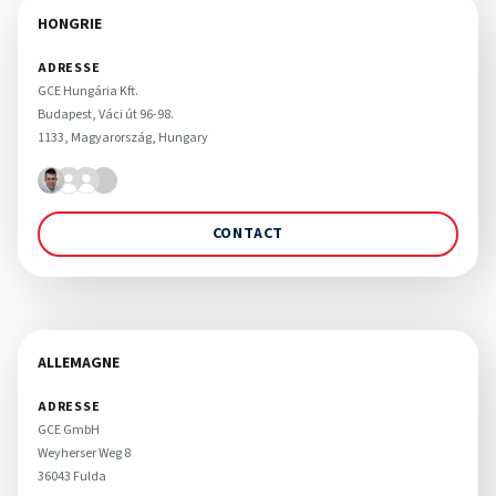
HONGRIE
ADRESSE
GCE Hungária Kft.

Budapest, Váci út 96-98. 

1133, Magyarország, Hungary
CONTACT
ALLEMAGNE
ADRESSE
GCE GmbH

Weyherser Weg 8

36043 Fulda