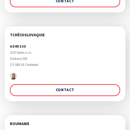
CONTACT
TCHÉCOSLOVAQUIE
ADRESSE
GCE Sales s.r.o. 

Zizkova 381

CZ-583 01 Chotebor 
CONTACT
ROUMANIE