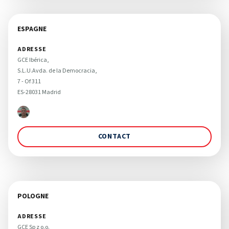
ESPAGNE
ADRESSE
GCE Ibérica, 

S.L.U.Avda. de la Democracia,

7 - Of 311

ES-28031 Madrid
CONTACT
POLOGNE
ADRESSE
GCE Sp z o.o. 
