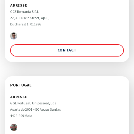
ADRESSE
GCE Romania S.R.L 

22, Al.Puskin Street, Ap.1, 

Bucharest 1, 011996
CONTACT
PORTUGAL
ADRESSE
GGE Portugal, Unipessoal, Lda

Apartado 2001 – EC Águas Santas

4429-909 Maia