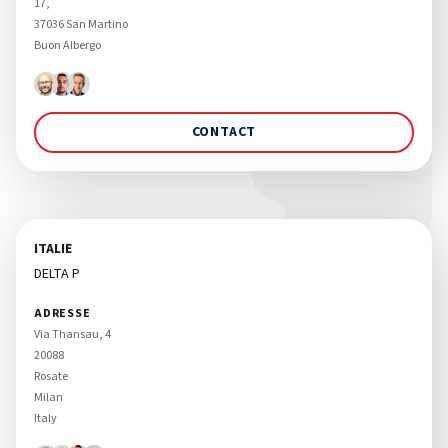
17, 

37036 San Martino 

Buon Albergo 
CONTACT
ITALIE
DELTA P
ADRESSE
Via Thansau, 4 

20088 

Rosate

Milan

Italy