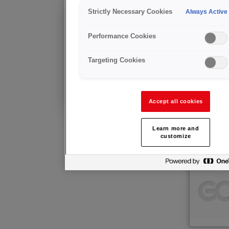
GUIDE 
Strictly Necessary Cookies
Always Active
Renseignement
Pour en savoir plus sur ce produit,
Référence
: 
code groupe
:
Performance Cookies
veuillez contacter notre équipe
régionale à votre service.
Suitable for n
Targeting Cookies
Produits li
Déjà client?
Conseils techniques
et service après-vente
Accept all cookies
Learn more and
customize