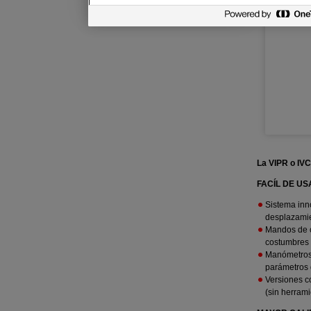
La VIPR o IVC
FACÍL DE US
Sistema inn
desplazamien
Mandos de c
costumbres 
Manómetros 
parámetros 
Versiones c
(sin herram