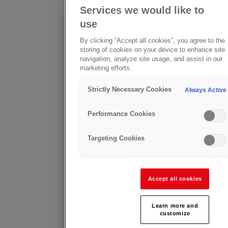
Services we would like to
Llenado
use
Encuentre sus
compri
productos aquí
By clicking “Accept all cookies”, you agree to the
Empresas del
storing of cookies on your device to enhance site
válvulas de ci
Cliente existente?
navigation, analyze site usage, and assist in our
llenado y sist
marketing efforts.
Asesoramiento
Fabricamos en
técnico y servicio
y con poco co
post-venta
Strictly Necessary Cookies
Always Active
de bronce, no 
parque de cil
Materiales de aporte
insatisfacción
Performance Cookies
Válvulas de cilindro
Fabricamos vál
limitador de f
Targeting Cookies
Mangueras y accesorios
residual (RPV)
al cilindro de
Soldadura eléctrica
Con el afán de
Válvula arresta-llama
Accept all cookies
manipulacione
el desarrollo 
Equipos de protección personal
usuario lo qu
Learn more and
característica
customize
Reguladores de cilindro
protector en u
denominadas 