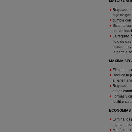
MAYOR CAL
Regulador d
flujo de ga
cumplir con 
Sistema con
contaminacio
La regulació
flujo de gas
soldadura y 
la parte a so
MAXIMA SE
Elimina el c
Reduce la po
al tener la 
Regulador d
en las cond
Formas y cur
facilitar su 
ECONOMIAS
Elimina los 
mantenimien
Manómetros 