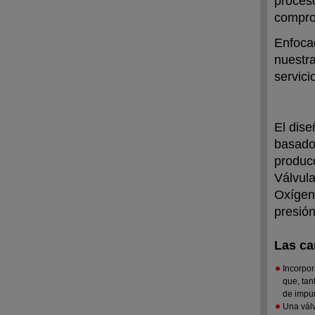
proceso
compro
Enfocad
nuestra
servici
El dis
basado
producc
Válvula
Oxígen
presión
Las ca
Incorpor
que, tan
de impu
Una válv