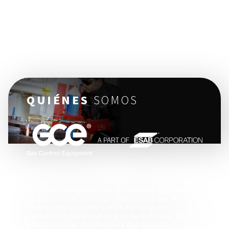
QUIÉNES
SOMOS
Somos el fabricante líder de equipos de control
de gas en todo el mundo. Impulsados por la
innovación, nos esforzamos por ofrecer
productos y servicios de gas de la máxima calidad
a las empresas dondequiera que operen.