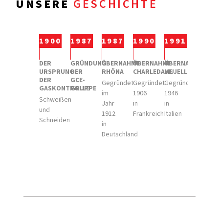
UNSERE
GESCHICHTE
1900
1987
1987
1990
1991
1993
DER
GRÜNDUNG
ÜBERNAHME
ÜBERNAHME
ÜBERNAHME
ÜBERN
URSPRUNG
DER
RHÖNA
CHARLEDAVE
MUJELLI
AUTOG
DER
GCE-
Gegründet
Gegründet
Gegründet
Gegrün
GASKONTROLLE
GRUPPE
im
1906
1946
1936
Schweißen
Jahr
in
in
in
und
1912
Frankreich
Italien
der
Schneiden
in
Tschec
Deutschland
Republi