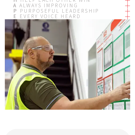
H
HELP EACH OTHER WIN
A
ALWAYS IMPROVING
P
PURPOSEFUL LEADERSHIP
E
EVERY VOICE HEARD