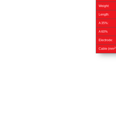
Weight:
Length:
A 35%:
A 60%
Electrode:
2
Cable (mm