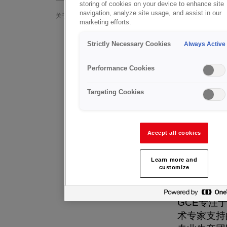
storing of cookies on your device to enhance site
navigation, analyze site usage, and assist in our
关于GCE 集团
切割与焊
marketing efforts.
氧燃切割和
GCE医疗
Strictly Necessary Cookies
Always Active
动下，被广
GCE Druva
个领域的主
Performance Cookies
切割与焊接技术
金属板材是
结构连接。
Targeting Cookies
GCE气瓶阀
量标准和基
健康与安全
Our Strategy
Accept all cookies
GCE切割
我们的故事
割、钎焊、
Learn more and
customize
器、电弧焊
我们的创新
市场需求而
GCE专注
术专家支持