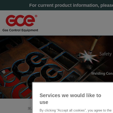
For current product information, plea
Services we would like to
use
深入了解
主页
»
关
By clicking “Accept all cookies”, you agree to the