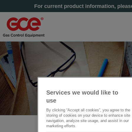
For current product information, plea
Services we would like to
use
By clicking “Accept all cookies”, you agree to the
storing of cookies on your device to enhance site
navigation, analyze site usage, and assist in our
marketing efforts.
主页
» 