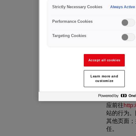
Strictly Necessary Cookies
Always Active
法律声
本声明中包
Performance Cookies
使用并为您
Targeting Cookies
本网站上的
此法律声明
本法律声明
Accept all cookies
代。
本网站受版
Learn more and
AB（GC
customize
看和/或打
制、传播或
应前往
http
站的行为。
其他页面；
任。